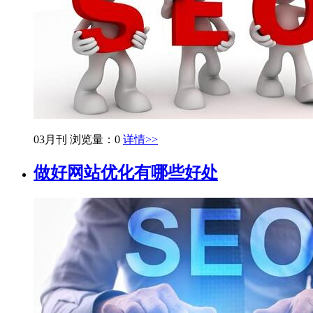
03月刊
浏览量：0
详情>>
做好网站优化有哪些好处