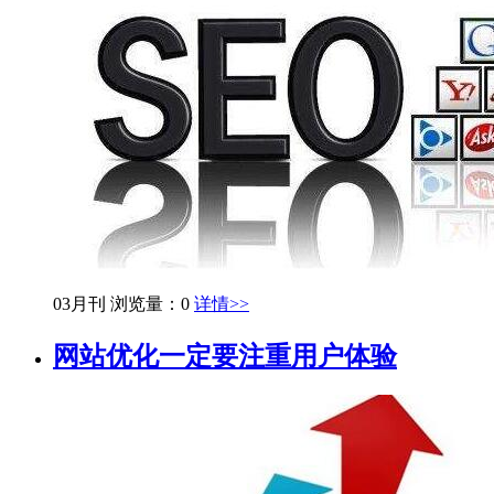
03月刊
浏览量：0
详情>>
网站优化一定要注重用户体验