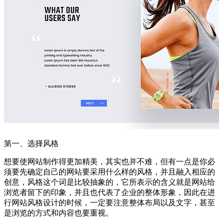
第一、选择风格
想要使网站制作得更加精美，其实也并不难，但有一点是你必
须要先确定自己的网站要采用什么样的风格，并且融入相应的
创意，风格这个词是比较抽象的，它所表示的含义就是网站给
浏览者留下的印象，并且也代表了企业的整体形象，因此在进
行网站风格设计的时候，一定要注意整体布局以及文字，甚至
是浏览的方式和内容也要重视。