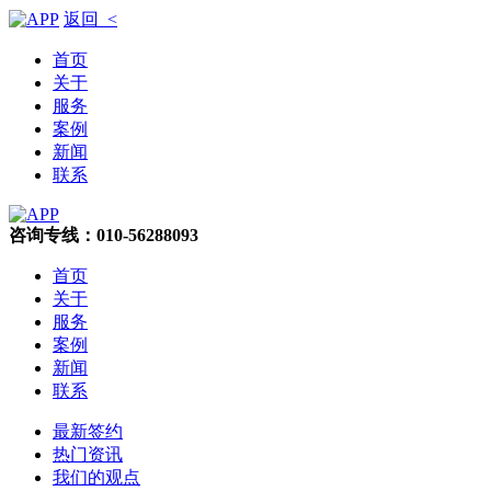
返回 <
首页
关于
服务
案例
新闻
联系
咨询专线：010-56288093
首页
关于
服务
案例
新闻
联系
最新签约
热门资讯
我们的观点