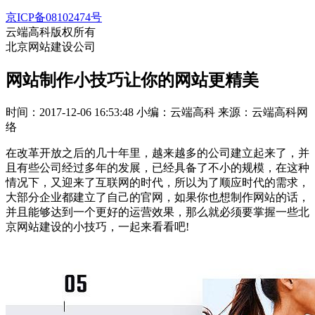
京ICP备08102474号
云端高科版权所有
北京网站建设公司
网站制作小技巧让你的网站更精美
时间：2017-12-06 16:53:48
小编：云端高科
来源：云端高科网
络
在改革开放之后的几十年里，越来越多的公司建立起来了，并
且有些公司经过多年的发展，已经具备了不小的规模，在这种
情况下，又迎来了互联网的时代，所以为了顺应时代的需求，
大部分企业都建立了自己的官网，如果你也想制作网站的话，
并且能够达到一个更好的运营效果，那么就必须要掌握一些北
京网站建设的小技巧，一起来看看吧!