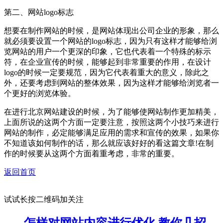
第二、网站logo标志
想要在制作网站的时候，是网站体现出公司企业的形象，那么
就必须要设置一个网站的logo标志，因为只有这样才能够给浏
览网站的用户一个更深的印象，它也代表着一个特殊的标示
符，在企业宣传的时候，能够起到非常重要的作用，在设计
logo的时候一定要规范，因为它代表着重大的意义，除此之
外，还要考虑到网站的整体效果，因为这样才能够给浏览者一
个更好的浏览体验。
在进行北京网站建设的时候，为了能够使网站制作更加精美，
上面所说的这两个方面一定要注意，按照这两个小技巧来进行
网站的制作，必定能够满足应用的需求和宣传的效果，如果你
不知道该如何制作的话，那么就应该好好的看这篇文章!在制
作的时候要从这两个方面着重考虑，非常的重要。
返回首页
试试长按二维码加关注
怎样对网站内容进行优化 教你几招