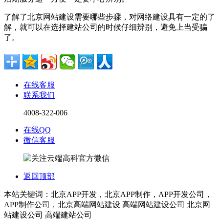
了解了北京网站建设需要哪些步骤，对网络建设具有一定的了
解，就可以在选择建站公司的时候仔细辨别，避免上当受骗
了。
在线客服
联系我们
4008-322-006
在线QQ
微信客服
返回顶部
本站关键词：北京APP开发，北京APP制作，APP开发公司，
APP制作公司，北京高端网站建设 高端网站建设公司 北京网
站建设公司 高端建站公司