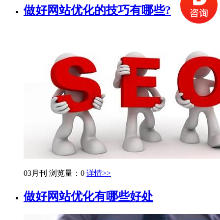
做好网站优化的技巧有哪些?
03月刊
浏览量：0
详情>>
做好网站优化有哪些好处