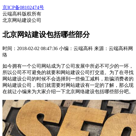
京ICP备08102474号
云端高科版权所有
北京网站建设公司
北京网站建设包括哪些部分
时间：2018-02-02 08:47:36
小编：云端高科
来源：云端高科网
络
如今拥有一个公司网站成为了公司发展中所必不可少的一环，
所以公司不可避免的就要和网站建设公司打交道。为了在寻找
网站建设公司的时候不会选择到一些偷工减料，欺骗消费者的
网站建设公司，我们就需要对网站建设有一定的了解，那么现
在就让小编来为大家介绍一下北京网络建设包括哪些部分吧。