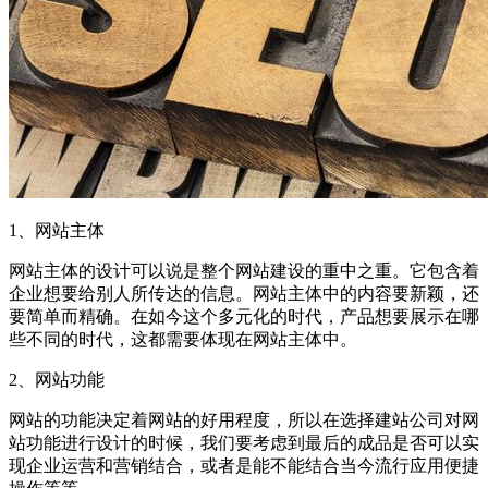
1、网站主体
网站主体的设计可以说是整个网站建设的重中之重。它包含着
企业想要给别人所传达的信息。网站主体中的内容要新颖，还
要简单而精确。在如今这个多元化的时代，产品想要展示在哪
些不同的时代，这都需要体现在网站主体中。
2、网站功能
网站的功能决定着网站的好用程度，所以在选择建站公司对网
站功能进行设计的时候，我们要考虑到最后的成品是否可以实
现企业运营和营销结合，或者是能不能结合当今流行应用便捷