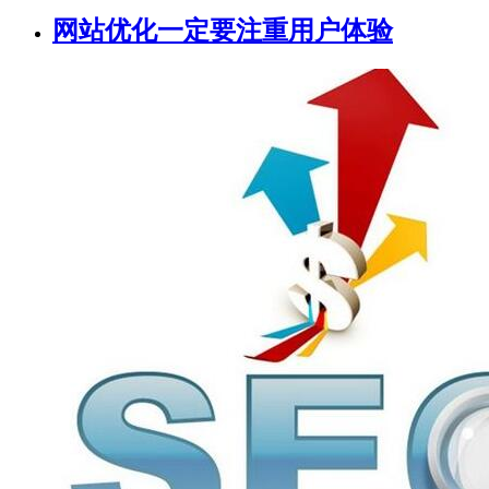
网站优化一定要注重用户体验