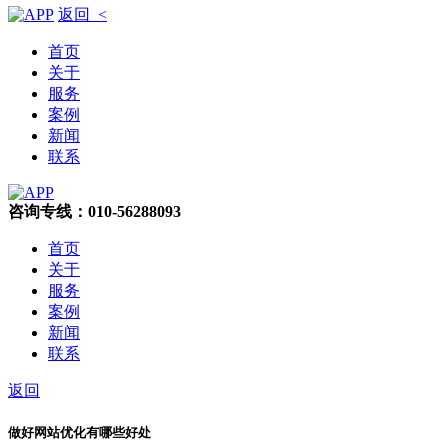
返回 <
首页
关于
服务
案例
新闻
联系
咨询专线：010-56288093
首页
关于
服务
案例
新闻
联系
返回
做好网站优化有哪些好处