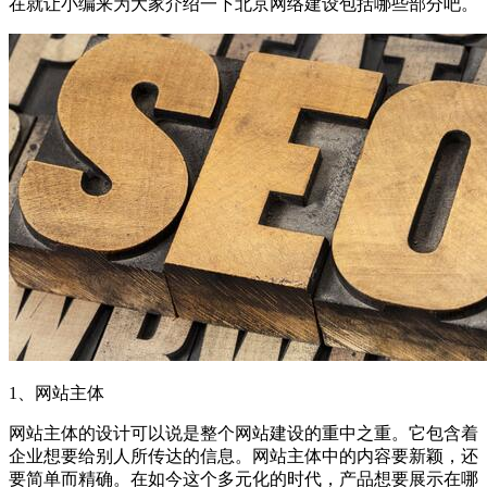
在就让小编来为大家介绍一下北京网络建设包括哪些部分吧。
1、网站主体
网站主体的设计可以说是整个网站建设的重中之重。它包含着
企业想要给别人所传达的信息。网站主体中的内容要新颖，还
要简单而精确。在如今这个多元化的时代，产品想要展示在哪