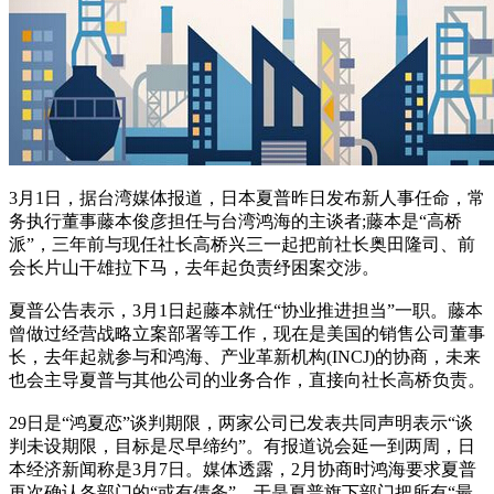
3月1日，据台湾媒体报道，日本夏普昨日发布新人事任命，常
务执行董事藤本俊彦担任与台湾鸿海的主谈者;藤本是“高桥
派”，三年前与现任社长高桥兴三一起把前社长奥田隆司、前
会长片山干雄拉下马，去年起负责纾困案交涉。
夏普公告表示，3月1日起藤本就任“协业推进担当”一职。藤本
曾做过经营战略立案部署等工作，现在是美国的销售公司董事
长，去年起就参与和鸿海、产业革新机构(INCJ)的协商，未来
也会主导夏普与其他公司的业务合作，直接向社长高桥负责。
29日是“鸿夏恋”谈判期限，两家公司已发表共同声明表示“谈
判未设期限，目标是尽早缔约”。有报道说会延一到两周，日
本经济新闻称是3月7日。媒体透露，2月协商时鸿海要求夏普
再次确认各部门的“或有债务”，于是夏普旗下部门把所有“最