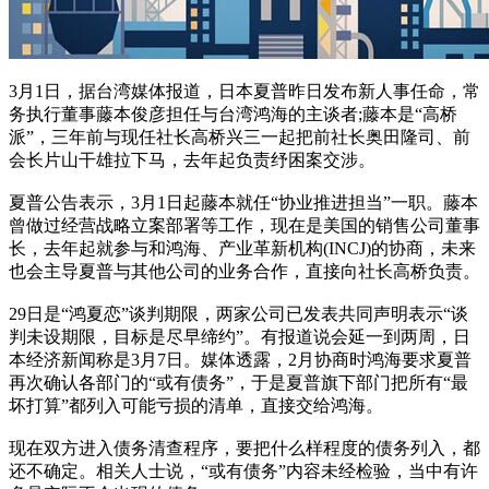
3月1日，据台湾媒体报道，日本夏普昨日发布新人事任命，常
务执行董事藤本俊彦担任与台湾鸿海的主谈者;藤本是“高桥
派”，三年前与现任社长高桥兴三一起把前社长奥田隆司、前
会长片山干雄拉下马，去年起负责纾困案交涉。
夏普公告表示，3月1日起藤本就任“协业推进担当”一职。藤本
曾做过经营战略立案部署等工作，现在是美国的销售公司董事
长，去年起就参与和鸿海、产业革新机构(INCJ)的协商，未来
也会主导夏普与其他公司的业务合作，直接向社长高桥负责。
29日是“鸿夏恋”谈判期限，两家公司已发表共同声明表示“谈
判未设期限，目标是尽早缔约”。有报道说会延一到两周，日
本经济新闻称是3月7日。媒体透露，2月协商时鸿海要求夏普
再次确认各部门的“或有债务”，于是夏普旗下部门把所有“最
坏打算”都列入可能亏损的清单，直接交给鸿海。
现在双方进入债务清查程序，要把什么样程度的债务列入，都
还不确定。相关人士说，“或有债务”内容未经检验，当中有许