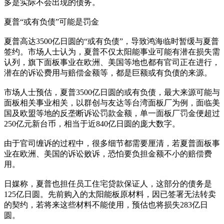
多是实际不会出现的债务。
夏普“或有负债”可能是罚金
夏普高达3500亿日圆的“或有负债”，导致鸿海临时暂缓与夏普
签约。市场人士认为，夏普不仅太阳能事业可能有潜在损失需
认列，旗下面板事业在欧洲、美国等地也都有官司正在进行，
潜在的诉讼费用与赔偿金额等，都是巨额或有负债的来源。
市场人士预估，夏普3500亿日圆的或有负债，最大来源可能与
面板相关事业相关，以群创与友达等台湾面板厂为例，面临美
国及欧盟等地的反垄断诉讼罚款金额，单一面板厂罚金便超过
250亿元新台币，相当于近840亿日圆的庞大数字。
由于官司缠诉的过程中，很多细节都需要厘清，若夏普面板事
业在欧洲、美国的诉讼败诉，恐怕要负担金额不小的赔偿费
用。
日媒称，夏普也担任员工住宅贷款保证人，这部分的债务是
125亿日圆。先前购入的太阳能板原材料，因已签署无法转卖
的契约，若将来这些材料不能使用，预估也将损失283亿日
圆。