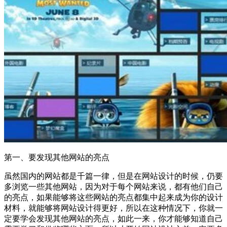
第一、要发现其他网站的亮点
虽然国内的网站都是千篇一律，但是在网站设计的时候，仍要
多浏览一些其他网站，因为对于每个网站来说，都有他们自己
的亮点，如果能够将这些网站的亮点都集中起来成为你的设计
材料，就能够将网站设计得更好，所以在这种情况下，你就一
定要学会发现其他网站的亮点，如此一来，你才能够知道自己