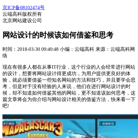
京ICP备08102474号
云端高科版权所有
北京网站建设公司
网站设计的时候该如何借鉴和思考
时间：2018-03-30 09:40:48
小编：云端高科
来源：云端高科网
络
现在有很多人都在从事IT行业，这个行业的人会经常进行网站
的设计，想要将网站设计得更成功，为用户提供更良好的体
验，就必须要借鉴一些知名网站的方法和技巧，并且要学会思
考，但是对于没有经验的人来说，他们在进行网站设计的时
候，却不知道如何借鉴其他的网站，更不知道该如何思考，这
篇文章将会为你介绍与网站设计相关的借鉴方法，快来看一下
吧!