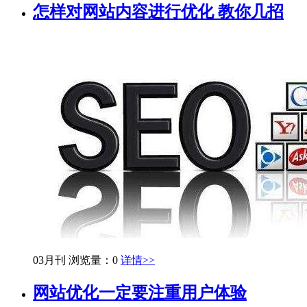
怎样对网站内容进行优化 教你几招
03月刊
浏览量：0
详情>>
网站优化一定要注重用户体验