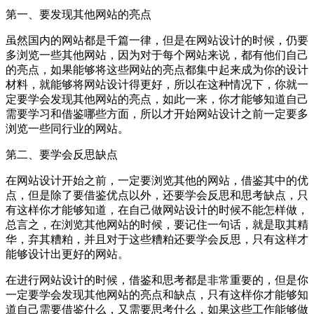
第一、要发现其他网站的亮点
虽然国内的网站都是千篇一律，但是在网站设计的时候，仍要
多浏览一些其他网站，因为对于每个网站来说，都有他们自己
的亮点，如果能够将这些网站的亮点都集中起来成为你的设计
材料，就能够将网站设计得更好，所以在这种情况下，你就一
定要学会发现其他网站的亮点，如此一来，你才能够知道自己
需要学习和借鉴哪些方面，所以才开始网站设计之前一定要多
浏览一些同行业的网站。
第二、要学会反思缺点
在网站设计开始之前，一定要浏览其他的网站，借鉴其中的优
点，但是除了要借鉴优点以外，还要学会反思和思考缺点，只
有这样你才能够知道，在自己做网站设计的时候不能怎样做，
总言之，在浏览其他网站的时候，要记住一句话，就是取其精
华，弃其糟粕，并且对于这些糟粕还要学会反思，只有这样才
能够设计出更好的网站。
在进行网站设计的时候，借鉴和思考都是非常重要的，但是你
一定要学会发现其他网站的亮点和缺点，只有这样你才能够知
道自己需要借鉴什么，又需要思考什么，如果这些工作能够做