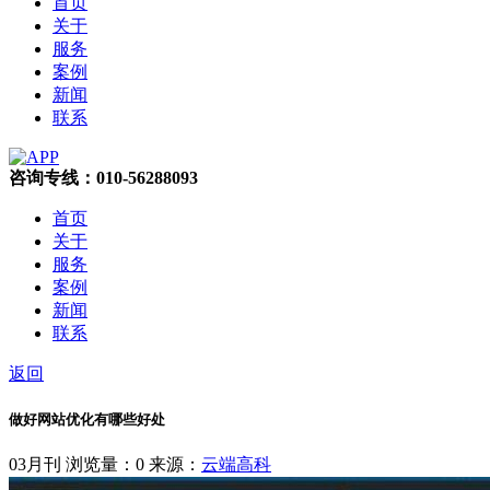
首页
关于
服务
案例
新闻
联系
咨询专线：010-56288093
首页
关于
服务
案例
新闻
联系
返回
做好网站优化有哪些好处
03月刊
浏览量：0
来源：
云端高科