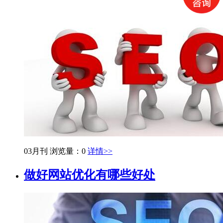
03月刊
浏览量：0
详情>>
做好网站优化有哪些好处