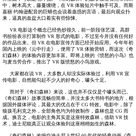
中，树木高大，藤蔓缠绕，在 VR 体验短片中触手可及。而斯
嘉丽·约翰逊配音的巨蟒也会说着蛊惑的言语，最后向观众扑
来，逼真的血盆大口着实有些惊悚。
VR 电影这个概念已经热炒很久，前一阶段张艺谋、高群
书纷纷表示打算制作 VR 形式的电影，不过至今并没有任何好
的作品出来。但 VR 在电影宣传方面已经开始应用。今年年初
国内上映的《云中行走》，便用了 VR 体验营销，而这次《奇
幻森林》的体验内容更加丰富。即将上映的《愤怒的小鸟》也
与麦当劳合作，推出了 VR 版愤怒的小鸟游戏。
大家都在说 VR，大多数人却没实际体验过，利用 VR 宣
传电影，自然能勾起不少人的好奇心，噱头十足。
而对于《奇幻森林》来说，这也并不仅仅是个噱头而已。
《奇幻森林》故事流畅但简单，并没太多大书特书的地方，根
据国外媒体评论，其最大的优点在于 CG 特效。电影中，除了
狼孩毛利克之外，全部角色均为特效制作，森林也是 CG 而
成。换言之，电影的主角其实是这座特效森林，借助 VR 技
术，迪士尼能真正让观众体验到这座栩栩如生的森林。
《奇幻森林》改编自迪士尼上世纪 60 年代的经典动画《森