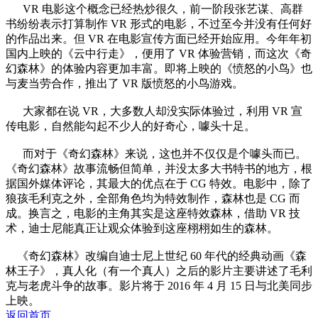
VR 电影这个概念已经热炒很久，前一阶段张艺谋、高群
书纷纷表示打算制作 VR 形式的电影，不过至今并没有任何好
的作品出来。但 VR 在电影宣传方面已经开始应用。今年年初
国内上映的《云中行走》，便用了 VR 体验营销，而这次《奇
幻森林》的体验内容更加丰富。即将上映的《愤怒的小鸟》也
与麦当劳合作，推出了 VR 版愤怒的小鸟游戏。
大家都在说 VR，大多数人却没实际体验过，利用 VR 宣
传电影，自然能勾起不少人的好奇心，噱头十足。
而对于《奇幻森林》来说，这也并不仅仅是个噱头而已。
《奇幻森林》故事流畅但简单，并没太多大书特书的地方，根
据国外媒体评论，其最大的优点在于 CG 特效。电影中，除了
狼孩毛利克之外，全部角色均为特效制作，森林也是 CG 而
成。换言之，电影的主角其实是这座特效森林，借助 VR 技
术，迪士尼能真正让观众体验到这座栩栩如生的森林。
《奇幻森林》改编自迪士尼上世纪 60 年代的经典动画《森
林王子》，真人化（有一个真人）之后的影片主要讲述了毛利
克与老虎斗争的故事。影片将于 2016 年 4 月 15 日与北美同步
上映。
返回首页