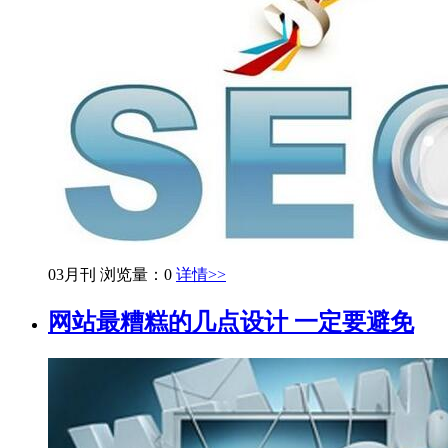
03月刊
浏览量：0
详情>>
网站最糟糕的几点设计 一定要避免