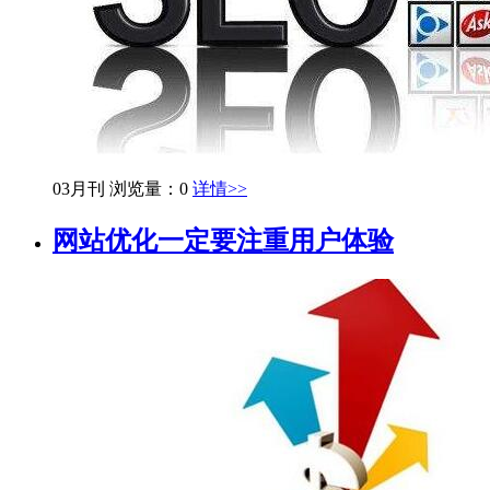
03月刊
浏览量：0
详情>>
网站优化一定要注重用户体验