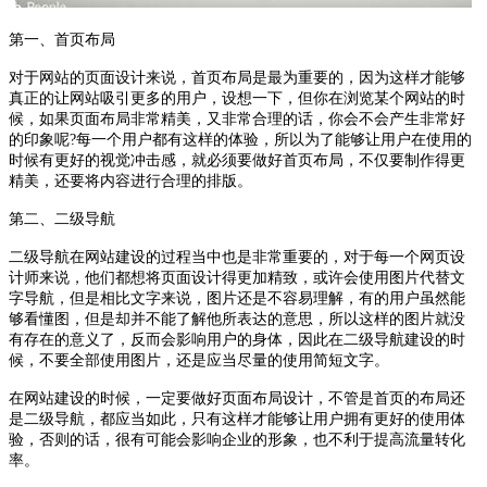
第一、首页布局
对于网站的页面设计来说，首页布局是最为重要的，因为这样才能够
真正的让网站吸引更多的用户，设想一下，但你在浏览某个网站的时
候，如果页面布局非常精美，又非常合理的话，你会不会产生非常好
的印象呢?每一个用户都有这样的体验，所以为了能够让用户在使用的
时候有更好的视觉冲击感，就必须要做好首页布局，不仅要制作得更
精美，还要将内容进行合理的排版。
第二、二级导航
二级导航在网站建设的过程当中也是非常重要的，对于每一个网页设
计师来说，他们都想将页面设计得更加精致，或许会使用图片代替文
字导航，但是相比文字来说，图片还是不容易理解，有的用户虽然能
够看懂图，但是却并不能了解他所表达的意思，所以这样的图片就没
有存在的意义了，反而会影响用户的身体，因此在二级导航建设的时
候，不要全部使用图片，还是应当尽量的使用简短文字。
在网站建设的时候，一定要做好页面布局设计，不管是首页的布局还
是二级导航，都应当如此，只有这样才能够让用户拥有更好的使用体
验，否则的话，很有可能会影响企业的形象，也不利于提高流量转化
率。