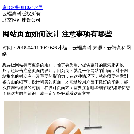
京ICP备08102474号
云端高科版权所有
北京网站建设公司
网站页面如何设计 注意事项有哪些
时间：2018-04-11 19:29:46
小编：云端高科
来源：云端高科网
络
想要让网站拥有更多的用户，除了要为用户提供更好的搜索服务以
外，还应当注意页面的设计，因为页面就是一个网站的门面，对于网
站形象的树立有非常重要的影响力，在这种情况下，就必须要注意到
各方面的细节，设计精美的页面，才能够给用户留下良好的印象，那
么在网站建设的时候，在设计页面方面需要注意哪些细节呢?如果你想
了解这方面的知识，就一定要好好看看这篇文章!