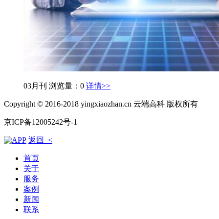
03月刊
浏览量：0
详情>>
Copyright © 2016-2018 yingxiaozhan.cn 云端高科 版权所有
京ICP备12005242号-1
返回 <
首页
关于
服务
案例
新闻
联系