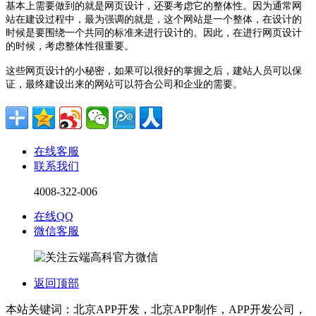
基本上需要做到的就是网页设计，还要考虑它的整体性。因为通常网
站在建设过程中，最为强调的就是，这个网站是一个整体，在设计的
时候是要围绕一个共同的标准来进行设计的。因此，在进行网页设计
的时候，考虑整体性很重要。
这些网页设计的小秘密，如果可以很好的掌握之后，建站人员可以保
证，最终建设出来的网站可以符合公司和企业的需要。
在线客服
联系我们
4008-322-006
在线QQ
微信客服
返回顶部
本站关键词：北京APP开发，北京APP制作，APP开发公司，