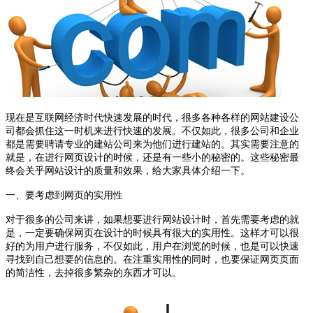
现在是互联网经济时代快速发展的时代，很多各种各样的网站建设公
司都会抓住这一时机来进行快速的发展。不仅如此，很多公司和企业
都是需要聘请专业的建站公司来为他们进行建站的。其实需要注意的
就是，在进行网页设计的时候，还是有一些小的秘密的。这些秘密最
终会关乎网站设计的质量和效果，给大家具体介绍一下。
一、要考虑到网页的实用性
对于很多的公司来讲，如果想要进行网站设计时，首先需要考虑的就
是，一定要确保网页在设计的时候具有很大的实用性。这样才可以很
好的为用户进行服务，不仅如此，用户在浏览的时候，也是可以快速
寻找到自己想要的信息的。在注重实用性的同时，也要保证网页页面
的简洁性，去掉很多繁杂的东西才可以。