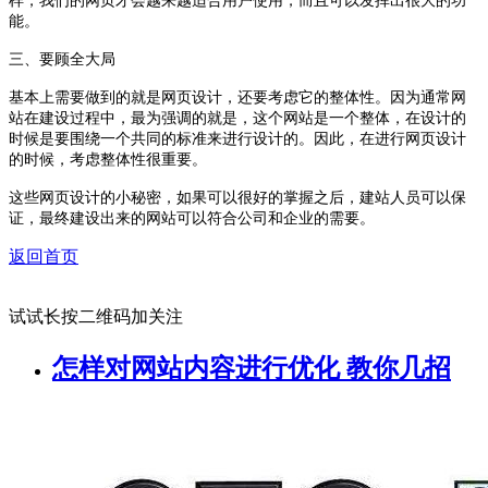
样，我们的网页才会越来越适合用户使用，而且可以发挥出很大的功
能。
三、要顾全大局
基本上需要做到的就是网页设计，还要考虑它的整体性。因为通常网
站在建设过程中，最为强调的就是，这个网站是一个整体，在设计的
时候是要围绕一个共同的标准来进行设计的。因此，在进行网页设计
的时候，考虑整体性很重要。
这些网页设计的小秘密，如果可以很好的掌握之后，建站人员可以保
证，最终建设出来的网站可以符合公司和企业的需要。
返回首页
试试长按二维码加关注
怎样对网站内容进行优化 教你几招