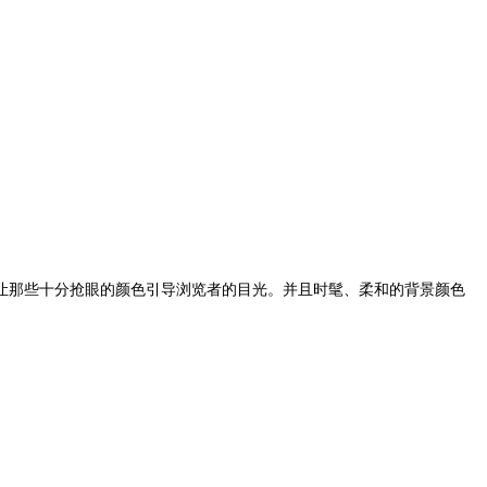
让那些十分抢眼的颜色引导浏览者的目光。并且时髦、柔和的背景颜色