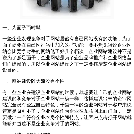
一、为面子而时髦
一些企业发现竞争对手网站居然有自己网站没有的功能，为了
面子硬要在自己网站当中加入这些功能，要不然觉得说企业网
站会比竞争对手的网站低了好几个档次，企业网站建设并不是
说为了赚足面子，企业网站是为了企业品牌推广和企业网络营
销而建设的，所以企业网站建设之前一定要搞清楚企业网站建
设目的。
二、网站建设随大流没有个性
有一些企业在建设企业网站的时候，就想要让自己的企业网站
建设的和竞争对手企业网站一模一样。这样建设出来的企业网
站完全没有企业自己特色，千篇一律的企业网站对于客户来说
肯定是吸引不了，企业网站作为企业在互联网上面门面，一定
要做出一个符合企业本身个性和特点，让客户点击打开网站就
能够知道这不是企业竞争对手的网站。