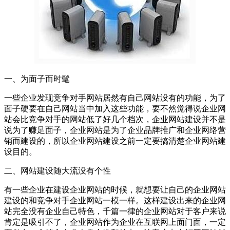
一、为面子而时髦
一些企业发现竞争对手网站居然有自己网站没有的功能，为了
面子硬要在自己网站当中加入这些功能，要不然觉得说企业网
站会比竞争对手的网站低了好几个档次，企业网站建设并不是
说为了赚足面子，企业网站是为了企业品牌推广和企业网络营
销而建设的，所以企业网站建设之前一定要搞清楚企业网站建
设目的。
二、网站建设随大流没有个性
有一些企业在建设企业网站的时候，就想要让自己的企业网站
建设的和竞争对手企业网站一模一样。这样建设出来的企业网
站完全没有企业自己特色，千篇一律的企业网站对于客户来说
肯定是吸引不了，企业网站作为企业在互联网上面门面，一定