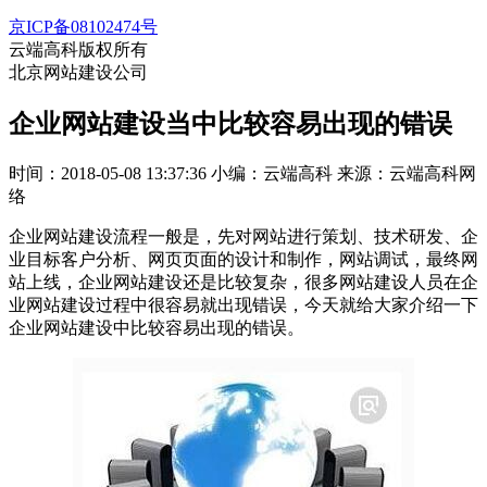
京ICP备08102474号
云端高科版权所有
北京网站建设公司
企业网站建设当中比较容易出现的错误
时间：2018-05-08 13:37:36
小编：云端高科
来源：云端高科网
络
企业网站建设流程一般是，先对网站进行策划、技术研发、企
业目标客户分析、网页页面的设计和制作，网站调试，最终网
站上线，企业网站建设还是比较复杂，很多网站建设人员在企
业网站建设过程中很容易就出现错误，今天就给大家介绍一下
企业网站建设中比较容易出现的错误。