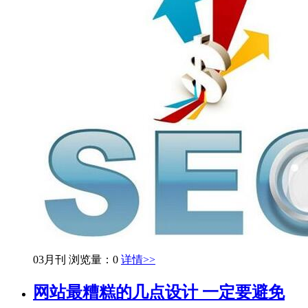
03月刊
浏览量：0
详情>>
网站最糟糕的几点设计 一定要避免