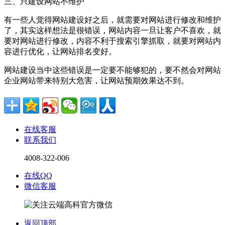
三、只建设网站不维护
有一些人觉得网站建设好之后，就需要对网站进行修改和维护
了，其实这样想法是很错误，网站内容一旦让客户不喜欢，就
要对网站进行修改，内容不利于搜索引擎抓取，就要对网站内
容进行优化，让网站排名变好。
网站建设当中这些错误是一定要不能够犯的，要不然会对网站
企业网站带来特别大危害，让网站预期效果达不到。
在线客服
联系我们
4008-322-006
在线QQ
微信客服
返回顶部