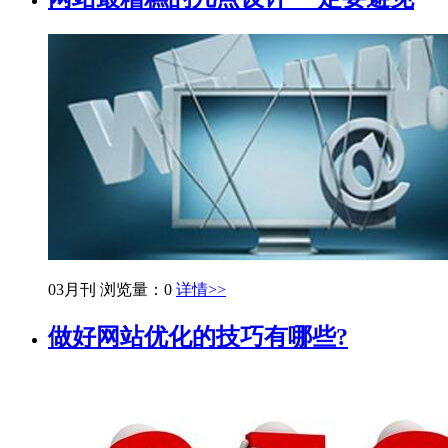
03月刊
浏览量：0
详情>>
做好网站优化的技巧有哪些?