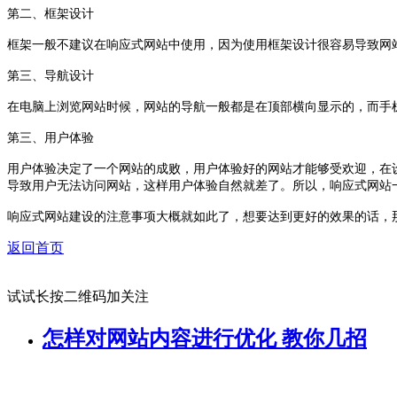
第二、框架设计
框架一般不建议在响应式网站中使用，因为使用框架设计很容易导致网
第三、导航设计
在电脑上浏览网站时候，网站的导航一般都是在顶部横向显示的，而手
第三、用户体验
用户体验决定了一个网站的成败，用户体验好的网站才能够受欢迎，在
导致用户无法访问网站，这样用户体验自然就差了。所以，响应式网站
响应式网站建设的注意事项大概就如此了，想要达到更好的效果的话，
返回首页
试试长按二维码加关注
怎样对网站内容进行优化 教你几招