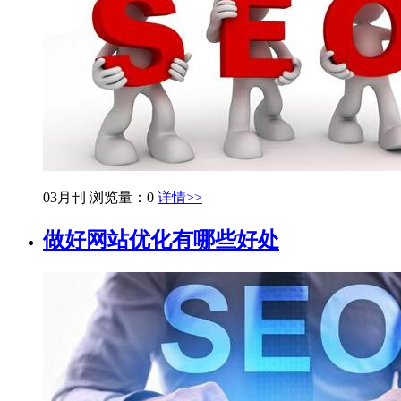
03月刊
浏览量：0
详情>>
做好网站优化有哪些好处