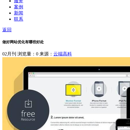
服务
案例
新闻
联系
返回
做好网站优化有哪些好处
02月刊
浏览量：0
来源：
云端高科