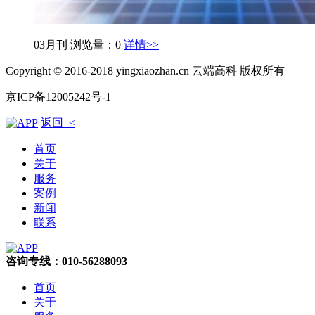
03月刊
浏览量：0
详情>>
Copyright © 2016-2018 yingxiaozhan.cn 云端高科 版权所有
京ICP备12005242号-1
返回 <
首页
关于
服务
案例
新闻
联系
咨询专线：010-56288093
首页
关于