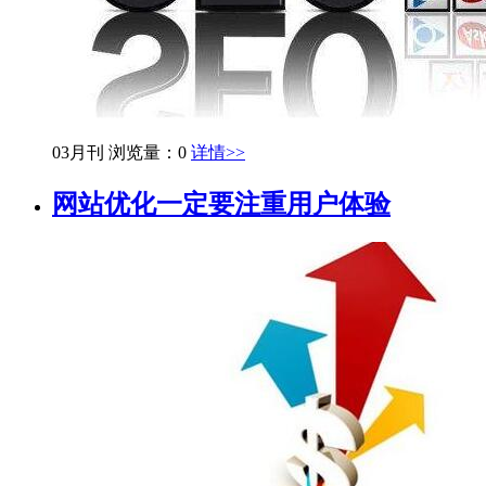
03月刊
浏览量：0
详情>>
网站优化一定要注重用户体验