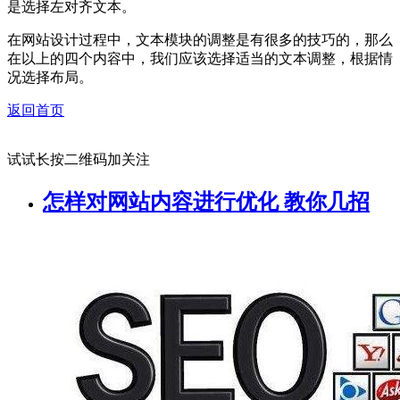
是选择左对齐文本。
在网站设计过程中，文本模块的调整是有很多的技巧的，那么
在以上的四个内容中，我们应该选择适当的文本调整，根据情
况选择布局。
返回首页
试试长按二维码加关注
怎样对网站内容进行优化 教你几招