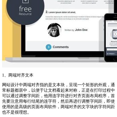
1、两端对齐文本
网站设计中两端对齐指的是文本块，呈现一个矩形的外观，通
常标题都居中，以便于让文档看起来对称，正是在打印过程中
可以通过调整字间距，他用连字符进行对齐页面布局程序，首
先要注意用每行结尾的连字符，然后再进行调整字间距，即使
使用的是高级的页面布局软件，两端对齐的文字块的字符间距
也不是很理想。