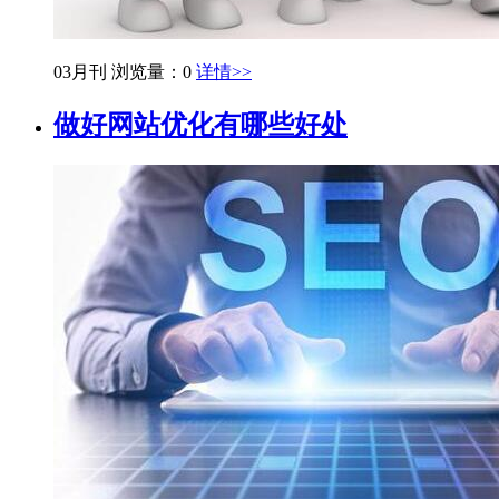
03月刊
浏览量：0
详情>>
做好网站优化有哪些好处