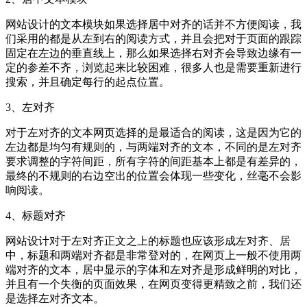
网站设计的文本模块如果选择居中对齐的话并不方便阅读，我
们采用的都是从左到右的阅读方式，并且会把对于页面的跟踪
固定在左边的垂直线上，那么如果选择右对齐会导致边缘有一
定的参差不齐，浏览起来比较困难，很多人也是需要重新进行
搜索，并且确定每行的起点位置。
3、左对齐
对于左对齐的文本网页选择的是最适合的阅读，这是因为它的
左边都是均匀有规则的，与两端对齐的文本，不同的是左对齐
要求调整的字符间距，所有字符的间距基本上都是有差异的，
最终的不规则的右边空出的位置会体现一些变化，丝毫不会影
响阅读。
4、标题对齐
网站设计对于左对齐正文之上的标题也应该形成左对齐、居
中，标题和两端对齐都是非常登对的，在网页上一般不使用两
端对齐的文本，居中显示的字体和左对齐是形成鲜明的对比，
并且有一个失衡的页面效果，在网页变得更精致之前，我们还
是选择左对齐文本。