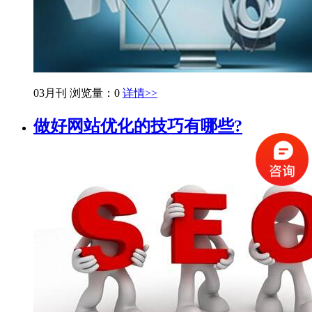
03月刊
浏览量：0
详情>>
做好网站优化的技巧有哪些?