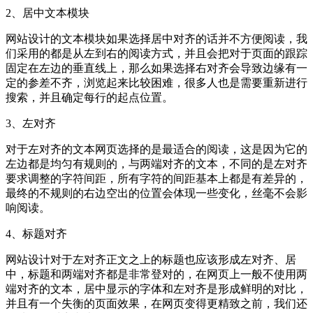
2、居中文本模块
网站设计的文本模块如果选择居中对齐的话并不方便阅读，我
们采用的都是从左到右的阅读方式，并且会把对于页面的跟踪
固定在左边的垂直线上，那么如果选择右对齐会导致边缘有一
定的参差不齐，浏览起来比较困难，很多人也是需要重新进行
搜索，并且确定每行的起点位置。
3、左对齐
对于左对齐的文本网页选择的是最适合的阅读，这是因为它的
左边都是均匀有规则的，与两端对齐的文本，不同的是左对齐
要求调整的字符间距，所有字符的间距基本上都是有差异的，
最终的不规则的右边空出的位置会体现一些变化，丝毫不会影
响阅读。
4、标题对齐
网站设计对于左对齐正文之上的标题也应该形成左对齐、居
中，标题和两端对齐都是非常登对的，在网页上一般不使用两
端对齐的文本，居中显示的字体和左对齐是形成鲜明的对比，
并且有一个失衡的页面效果，在网页变得更精致之前，我们还