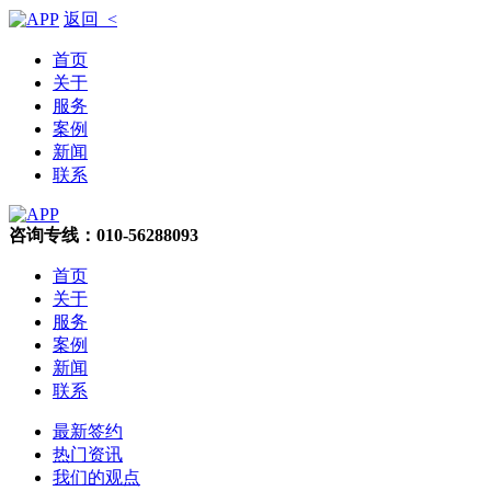
返回 <
首页
关于
服务
案例
新闻
联系
咨询专线：010-56288093
首页
关于
服务
案例
新闻
联系
最新签约
热门资讯
我们的观点