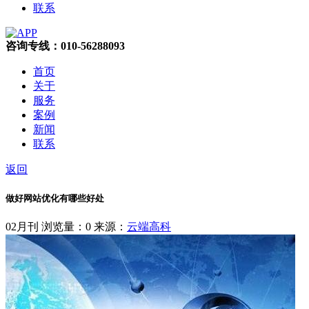
联系
咨询专线：010-56288093
首页
关于
服务
案例
新闻
联系
返回
做好网站优化有哪些好处
02月刊
浏览量：0
来源：
云端高科